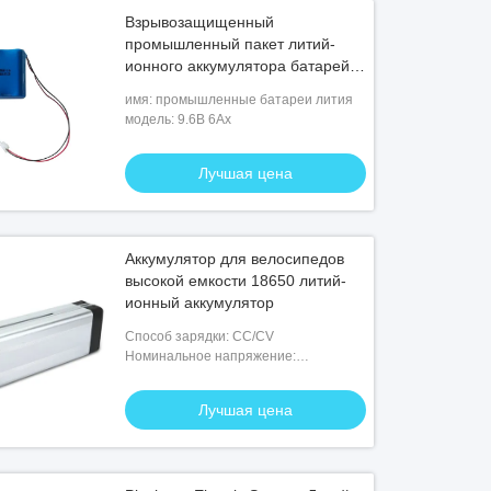
Взрывозащищенный
промышленный пакет литий-
ионного аккумулятора батарей
лития
имя: промышленные батареи лития
модель: 9.6В 6Ах
Лучшая цена
Аккумулятор для велосипедов
высокой емкости 18650 литий-
ионный аккумулятор
Способ зарядки: CC/CV
Номинальное напряжение:
24V/36V/48V/52V/60V
Лучшая цена