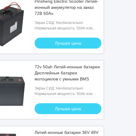
Pinsheng Electric Scooter Литий-
ионный аккумулятор на заказ
72В 50Ач
Экран СИД: Необязательно
Нормальная мощность: 50Ah или
подгонянный
Лучшая цена
72v 50ah Литий-ионные батареи
Дисплейные батареи
мотоциклов с умными BMS
Экран СИД: Необязательно
Нормальная мощность: 50Ah или
подгонянный
Лучшая цена
Литий-ионные батареи 36V 48V