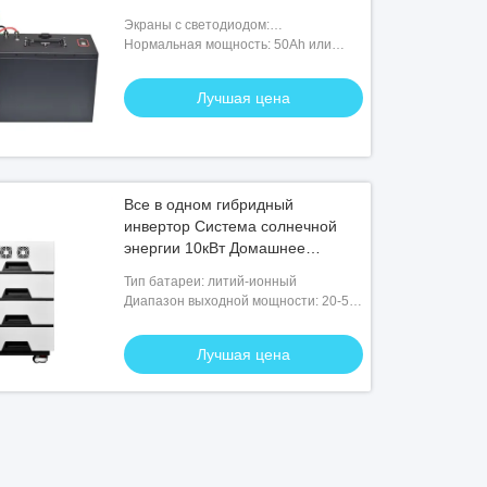
Экраны с светодиодом:
Необязательно
Нормальная мощность: 50Ah или
подгонянный
Лучшая цена
Все в одном гибридный
инвертор Система солнечной
энергии 10кВт Домашнее
хранение энергии Литий-ионная
Тип батареи: литий-ионный
батарея
Диапазон выходной мощности: 20-50
кВт·ч
Лучшая цена