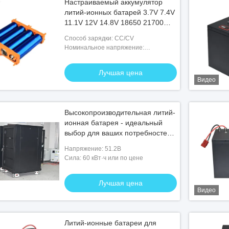
Настраиваемый аккумулятор
литий-ионных батарей 3.7V 7.4V
11.1V 12V 14.8V 18650 21700
32700 5000mAh Литий-ионные
Способ зарядки: CC/CV
батареи
Номинальное напряжение:
24V/36V/48V/52V/60V
Лучшая цена
Видео
Высокопроизводительная литий-
ионная батарея - идеальный
выбор для ваших потребностей в
энергии
Напряжение: 51.2В
Сила: 60 кВт·ч или по цене
Лучшая цена
Видео
Литий-ионные батареи для