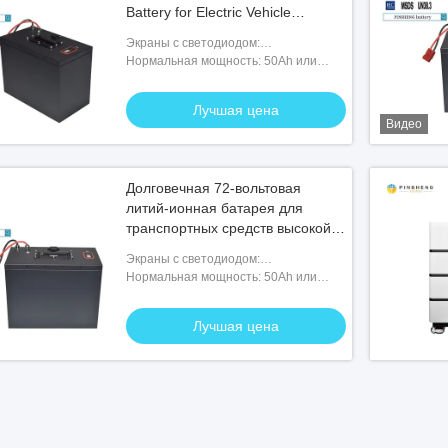
Battery for Electric Vehicle
Technology (Пиншенг) -
Экраны с светодиодом:
специально разработанная
Необязательно
Нормальная мощность: 50Ah или
литий-ионная батарея для
подгонянный
электромобилей высокой
Лучшая цена
емкости
Видео
Долговечная 72-вольтовая
литий-ионная батарея для
транспортных средств высокой
производительности
Экраны с светодиодом:
Необязательно
Нормальная мощность: 50Ah или
подгонянный
Лучшая цена