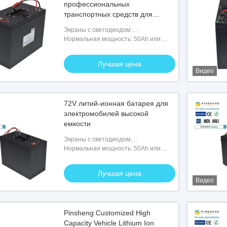
профессиональных
транспортных средств для
высокопроизводительных 72v
Экраны с светодиодом:
50Ah транспортных средств
Необязательно
Нормальная мощность: 50Ah или
подгонянный
Лучшая цена
Видео
72V литий-ионная батарея для
электромобилей высокой
емкости
Экраны с светодиодом:
Необязательно
Нормальная мощность: 50Ah или
подгонянный
Лучшая цена
Видео
Pinsheng Customized High
Capacity Vehicle Lithium Ion