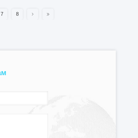
7
8
ам