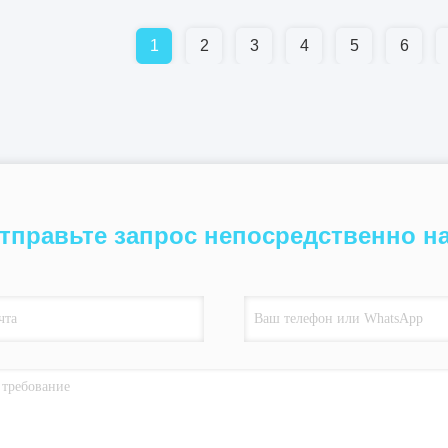
1
2
3
4
5
6
тправьте запрос непосредственно н