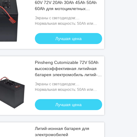
60V 72V 20Ah 30Ah 45Ah 50Ah
60Ah для мотоциклетных
батарей
Экраны с светодиодом:
Необязательно
Нормальная мощность: 50Ah или
подгонянный
Лучшая цена
Pinsheng Cutomizable 72V 50Ah
высокоэффективная литийная
батарея электромобиль литий-
ионная батарея
Экраны с светодиодом:
Необязательно
Нормальная мощность: 50Ah или
подгонянный
Лучшая цена
Литий-ионная батарея для
электромобилей