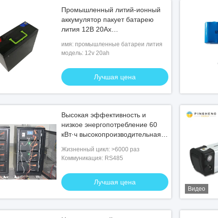
Промышленный литий-ионный
аккумулятор пакует батарею
лития 12В 20Ах
высокотемпературную
имя: промышленные батареи лития
модель: 12v 20ah
Лучшая цена
Высокая эффективность и
низкое энергопотребление 60
кВт·ч высокопроизводительная
литий-ионная батарея
Жизненный цикл: >6000 раз
Коммуникация: RS485
Лучшая цена
Видео