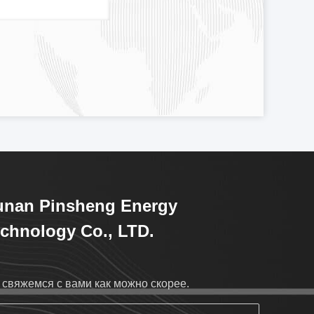
unan Pinsheng Energy
chnology Co., LTD.
свяжемся с вами как можно скорее.