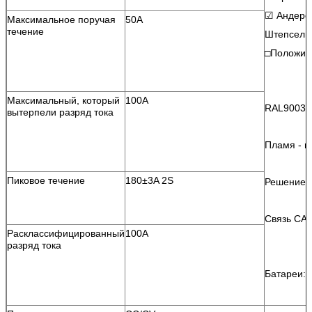
☑ Андерс
Максимальное поручая
50A
течение
Штепсельн
□Положит
Максимальный, который
100A
RAL9003S
вытерпели разряд тока
Пламя - r
Пиковое течение
180±3A 2S
Решение 
Связь CA
Расклассифицированный
100A
разряд тока
Батареи: 