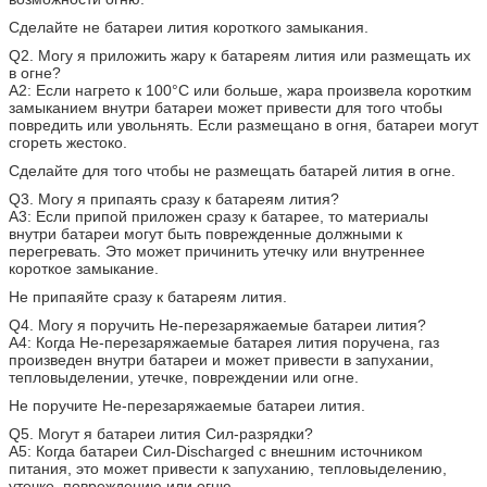
Сделайте не батареи лития короткого замыкания.
Q2. Могу я приложить жару к батареям лития или размещать их
в огне?
A2: Если нагрето к 100°C или больше, жара произвела коротким
замыканием внутри батареи может привести для того чтобы
повредить или увольнять. Если размещано в огня, батареи могут
сгореть жестоко.
Сделайте для того чтобы не размещать батарей лития в огне.
Q3. Могу я припаять сразу к батареям лития?
A3: Если припой приложен сразу к батарее, то материалы
внутри батареи могут быть поврежденные должными к
перегревать. Это может причинить утечку или внутреннее
короткое замыкание.
Не припаяйте сразу к батареям лития.
Q4. Могу я поручить Не-перезаряжаемые батареи лития?
A4: Когда Не-перезаряжаемые батарея лития поручена, газ
произведен внутри батареи и может привести в запухании,
тепловыделении, утечке, повреждении или огне.
Не поручите Не-перезаряжаемые батареи лития.
Q5. Могут я батареи лития Сил-разрядки?
A5: Когда батареи Сил-Discharged с внешним источником
питания, это может привести к запуханию, тепловыделению,
утечке, повреждению или огню.