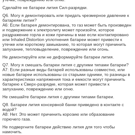
Сделайте не батареи лития Сил-разрядки.
Q6. Могу я демонтировать или придать чрезмерное давление к
батареям лития?
A6: Если батарея демонтирована, то газ может быть произведен
и подвержение к электролиту может произойти, которое
раздражение горла и кожи причины в мае если контактировано
или Inhaled.Distortion уплотнения батареи может привести к
утечке или короткому замыканию, то которая могут причинить
запухание, тепловыделение, повреждение или огонь.
Не демонтируйте или не деформируйте батареи лития.
Q7. Могу я смешать батареи лития с другими типами батареи?
A7: Если разные виды батарей использованы совместно, или
новые батареи использованы со старыми одними, то разницы в
характеристиках напряжения тока и емкости могут причинить
батарею к Сверх-разрядке, которая может привести к
запуханию, повреждению или огню.
Не смешайте батареи лития с другими типами батареи.
Q8. Батареи лития консервной банки приведено в контакте с
водой?
A8: Нет. Это может причинить корозию или образование
горючего газа.
Не подвергните батареи действию лития для того чтобы
намочить.