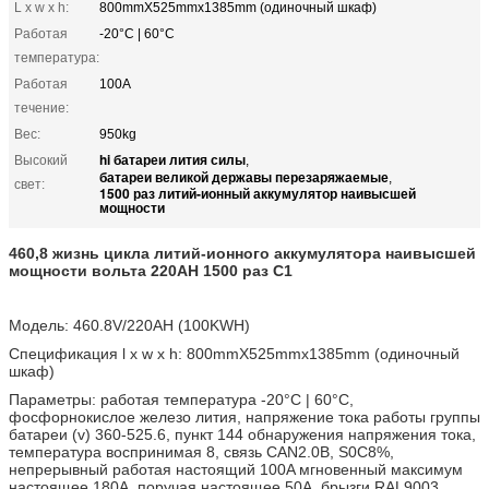
L x w x h:
800mmX525mmx1385mm (одиночный шкаф)
Работая
-20°C | 60°C
температура:
Работая
100A
течение:
Вес:
950kg
hi батареи лития силы
Высокий
,
батареи великой державы перезаряжаемые
,
свет:
1500 раз литий-ионный аккумулятор наивысшей
мощности
460,8 жизнь цикла литий-ионного аккумулятора наивысшей
мощности вольта 220AH 1500 раз C1
Модель: 460.8V/220AH (100KWH)
Спецификация l x w x h: 800mmX525mmx1385mm (одиночный
шкаф)
Параметры: работая температура -20°C | 60°C,
фосфорнокислое железо лития, напряжение тока работы группы
батареи (v) 360-525.6, пункт 144 обнаружения напряжения тока,
температура воспринимая 8, связь CAN2.0B, S0C8%,
непрерывный работая настоящий 100A мгновенный максимум
настоящее 180A, поручая настоящее 50A, брызги RAL9003