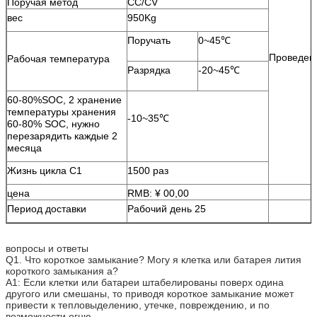
Поручая метод
CC/CV
вес
950Kg
Поручать
0~45℃
Проведени
Рабочая температура
Разрядка
-20~45℃
60-80%SOC, 2 хранение
температуры хранения
-10~35℃
60-80% SOC, нужно
перезарядить каждые 2
месяца
Жизнь цикла C1
1500 раз
цена
RMB: ¥ 00,00
Период доставки
Рабочий день 25
вопросы и ответы
Q1. Что короткое замыкание? Могу я клетка или батарея лития
короткого замыкания a?
A1: Если клетки или батареи штабелированы поверх одина
другого или смешаны, то приводя короткое замыкание может
привести к тепловыделению, утечке, повреждению, и по
возможности огню.