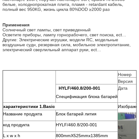
белые, холоднопрокатная плита, пламя - retardant кабель,
полный вес 950KG, жизнь цикла 80%DOD ≥2000 раз
Применения
Солнечный свет лампы, свет приведенный
Осветите приборы, лампу горнорабочего, свет поиска, ect…
Другие: Электрические игрушки, модели RC, модельные
воздушные судн, резервная сила, мобильное электропитание,
электрический сверлильный аппарат руки, ect…
Номер
Версия
HYLF/460.8/200-001
Дата
Спецификация блока батарей
характеристики 1.Basic
Изображе
Название продукта
Блок батарей лития
код продукта
HYLF/460.8/200-001
L x w x h
800mmX525mmx1385mm