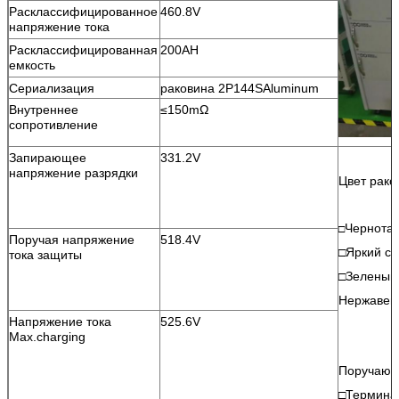
Расклассифицированное
460.8V
напряжение тока
Расклассифицированная
200AH
емкость
Сериализация
раковина 2P144SAluminum
Внутреннее
≤150mΩ
сопротивление
Запирающее
331.2V
напряжение разрядки
Цвет рако
Чернота 
□
Поручая напряжение
518.4V
□Яркий се
тока защиты
□Зеленый 
Нержавею
Напряжение тока
525.6V
Max.charging
Поручающ 
□Термина