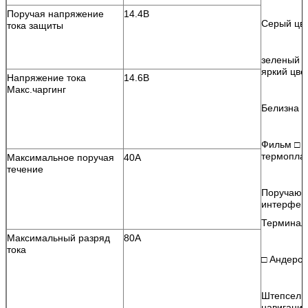
Поручая напряжение
14.4В
Серый цве
тока защиты
зеленый ц
яркий цве
Напряжение тока
14.6В
Макс.чаргинг
Белизна □
Фильм □ г
термопла
Максимальное поручая
40А
течение
Поручающ
интерфей
Терминал
Максимальный разряд
80А
тока
□ Андерс
Штепсель
навигации