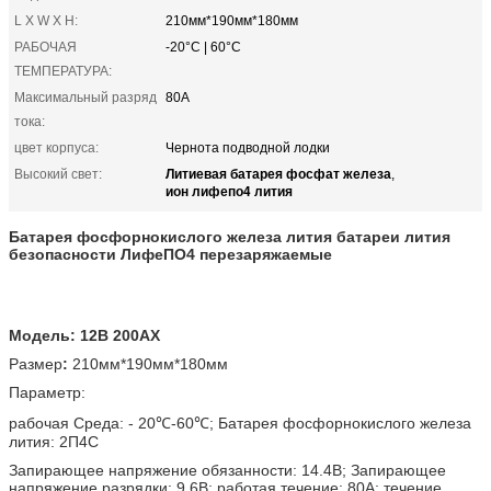
L X W X H:
210мм*190мм*180мм
РАБОЧАЯ
-20°C | 60°C
ТЕМПЕРАТУРА:
Максимальный разряд
80A
тока:
цвет корпуса:
Чернота подводной лодки
Литиевая батарея фосфат железа
Высокий свет:
,
ион лифепо4 лития
Батарея фосфорнокислого железа лития батареи лития
безопасности ЛифеПО4 перезаряжаемые
Модель: 12В 200АХ
Размер
:
210мм*190мм*180мм
Параметр:
рабочая Среда: - 20℃-60℃; Батарея фосфорнокислого железа
лития: 2П4С
Запирающее напряжение обязанности: 14.4В; Запирающее
напряжение разрядки: 9.6В; работая течение: 80А; течение