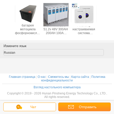
ечные
батарея
Система ESS
Pinsheng
батарея
ические
мотоцикла
51.2v 48V 300AH
настраиваемая
51.2v li
ы 10 кВт
фосфорнокислого
200AH 100AH
система
ибридная
железа лития
5KWh 10KWh
генерации
вне сети
200АХ с 1500 раз
15KWh
электроэнергии
йная
жизнью цикла
Складируемая
высокое
Измените язык
я 48 В
Складируемая
напряжение
энергосбережение
100Ah LiFePo4
Russian
LiFePO4 батарея
батарея для
хранения
солнечной
энергии
Главная страница
|
О нас
|
Свяжитесь мы
|
Карта сайта
|
Политика
конфиденциальности
Взгляд настольного компьютера
Copyright © 2019 - 2026 Hunan Pinsheng Energy Technology Co., LTD..
All rights reserved.
Чат
Отправить