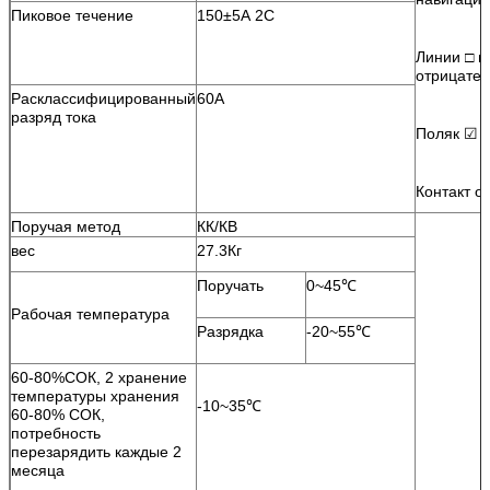
Пиковое течение
150±5А 2С
Линии □ п
отрицате
Расклассифицированный
60А
разряд тока
Поляк ☑
Контакт о
Поручая метод
КК/КВ
вес
27.3Кг
Поручать
0~45℃
Рабочая температура
Разрядка
-20~55℃
60-80%СОК, 2 хранение
температуры хранения
-10~35℃
60-80% СОК,
потребность
перезарядить каждые 2
месяца