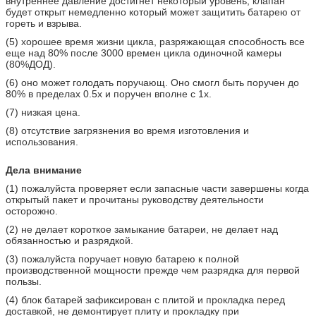
внутреннее давление достигнет некоторый уровень, клапан
будет открыт немедленно который может защитить батарею от
гореть и взрыва.
(5) хорошее время жизни цикла, разряжающая способность все
еще над 80% после 3000 времен цикла одиночной камеры
(80%ДОД).
(6) оно может голодать поручающ. Оно смогл быть поручен до
80% в пределах 0.5х и поручен вполне с 1х.
(7) низкая цена.
(8) отсутствие загрязнения во время изготовления и
использования.
Дела внимание
(1) пожалуйста проверяет если запасные части завершены когда
открытый пакет и прочитаны руководству деятельности
осторожно.
(2) не делает короткое замыкание батареи, не делает над
обязанностью и разрядкой.
(3) пожалуйста поручает новую батарею к полной
производственной мощности прежде чем разрядка для первой
пользы.
(4) блок батарей зафиксирован с плитой и прокладка перед
доставкой, не демонтирует плиту и прокладку при