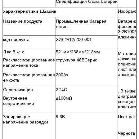
Спецификация блока батарей
характеристики 1.Басик
Изображе
Название продукта
Промышленная батарея
Батареи: 
лития
фосфорно
3.2В100А
алюминие
код продукта
ХИЛФ/12/200-001
Л кс В кс х
521мм*238мм*218мм
Материал 
доски эпо
Расклассифицированное
структура 48ВСерис
опционны
напряжение тока
лист, пла
алюминиев
Расклассифицированная
200Ах
емкость
Сериализация
2П4С
. В вышеу
диаграмме
Внутреннее
≤100мΩ
свинцово
сопротивление
пластиков
Запирающее
9.6В
Цвет рако
напряжение разрядки
Чернота 