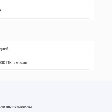
А
 дней
000 ПК в месяц
сло-коляскы/силы