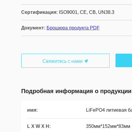
Сертификация:
ISO9001, CE, CB, UN38.3
Документ:
Брошюра продукта PDF
Свяжитесь с нами
Подробная информация о продукции
имя:
LiFePO4 литиевая б
L X W X H:
350мм*152мм*83мм