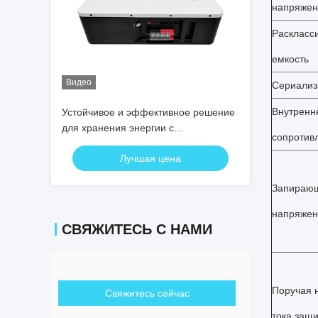
напряжен
Раскласс
емкость
Видео
Сериализ
Внутренн
Устойчивое и эффективное решение
для хранения энергии с
сопротив
аккумуляторной батареей 48v 10-
Лучшая цена
20KWh сроком на 5 лет
Запираю
напряжен
СВЯЖИТЕСЬ С НАМИ
Поручая 
Свяжитесь сейчас
тока защ