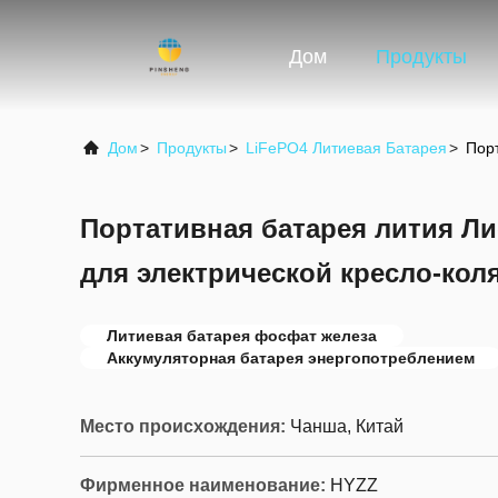
Дом
Продукты
Дом
>
Продукты
>
LiFePO4 Литиевая Батарея
>
Пор
Портативная батарея лития Л
для электрической кресло-ко
Литиевая батарея фосфат железа
Аккумуляторная батарея энергопотреблением
Место происхождения:
Чанша, Китай
Фирменное наименование:
HYZZ