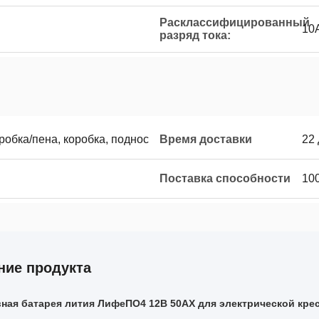
Расклассифицированный
10
разряд тока:
робка/пена, коробка, поднос
Время доставки
22
Поставка способности
10
ние продукта
ная батарея лития ЛифеПО4 12В 50АХ для электрической кре