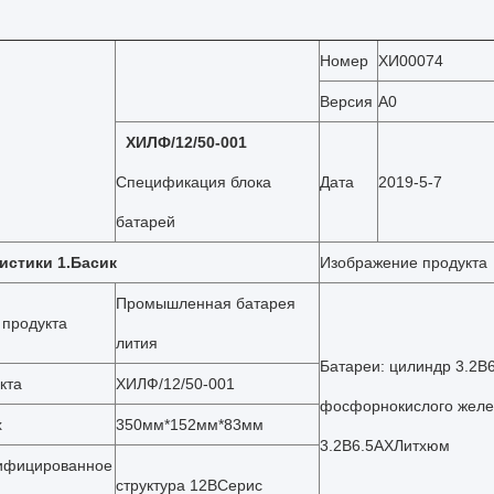
Номер
ХИ00074
Версия
А0
ХИЛФ/12/50-001
Спецификация блока
Дата
2019-5-7
батарей
истики 1.Басик
Изображение продукта
Промышленная батарея
 продукта
лития
Батареи: цилиндр 3.2В
кта
ХИЛФ/12/50-001
фосфорнокислого желе
х
350мм*152мм*83мм
3.2В6.5АХЛитхюм
ифицированное
структура 12ВСерис