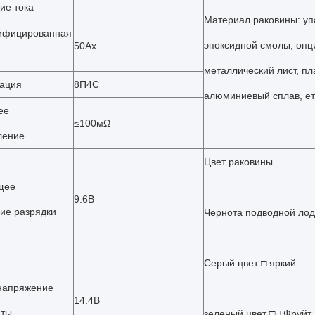
ие тока
Материал раковины: уп
ифицированная
эпоксидной смолы, оп
50Ах
металлический лист, пл
ация
8П4С
алюминиевый сплав, ет
ее
≤100мΩ
ление
Цвет раковины
щее
9.6В
ие разрядки
Чернота подводной ло
Серый цвет □ яркий
напряжение
14.4В
иты
зеленый цвет □ +Фруйт 