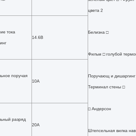
цвета 2
ие тока
Белизна □
14.6В
инг
Фильм □ голубой термо
ьное поручая
Поручающ и дишаргинг
10А
Терминал стены □
□ Андерсон
ьный разряд
20А
Штепсельная вилка на