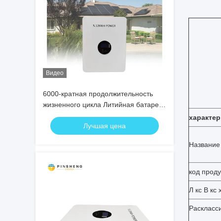
Видео
6000-кратная продолжительность
жизненного цикла Литийная батарея
PO4 для различных применений
характер
Лучшая цена
Название
код проду
Л кс В кс 
Раскласс