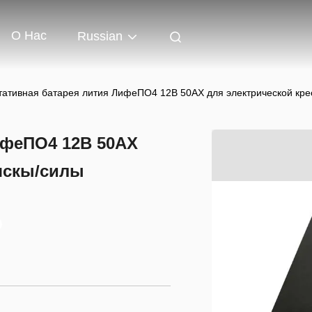
О Нас
Russian
тативная батарея лития ЛифеПО4 12В 50АХ для электрической кре
ифеПО4 12В 50АХ
ляскы/силы