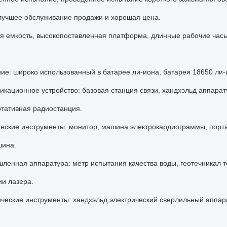
 лучшее обслуживание продажи и хорошая цена.
я емкость, высокопоставленная платформа, длинные рабочие часы
е: широко использованный в батарее ли-иона, батарея 18650 ли-
икационное устройство: базовая станция связи, хандхэльд аппара
ртативная радиостанция.
нские инструменты: монитор, машина электрокардиограммы, порта
ина.
ленная аппаратура: метр испытания качества воды, геотечникал 
и лазера.
ические инструменты: хандхэльд электрический сверлильный аппара