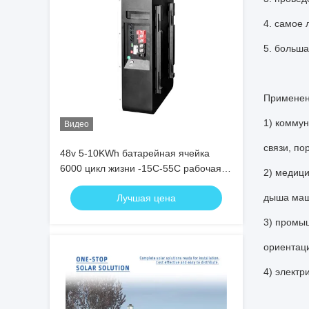
4. самое
5. больша
Применени
1) коммун
Видео
связи, по
48v 5-10KWh батарейная ячейка
6000 цикл жизни -15C-55C рабочая
2) медици
температура Долговечная
дыша маш
Лучшая цена
3) промыш
ориентаци
4) электр