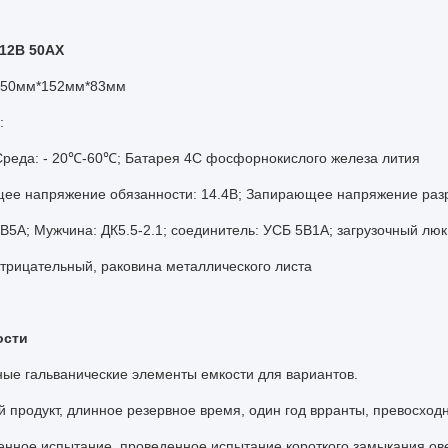
12В 50АХ
50мм*152мм*83мм
:
Среда: - 20℃-60℃; Батарея 4С фосфорнокислого железа лития
ее напряжение обязанности: 14.4В; Запирающее напряжение разр
В5А; Мужчина: ДК5.5-2.1; соединитель: УСБ 5В1А; загрузочный люк
трицательный, раковина металлического листа
ости
ные гальванические элементы емкости для вариантов.
й продукт, длинное резервное время, один год врранты, превосход
енное испытание, проведенное испытание короткого замыкания ов