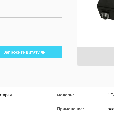
Запросите цитату
атарея
модель:
12
Применение:
эле