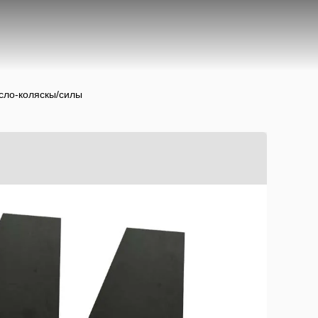
сло-коляскы/силы