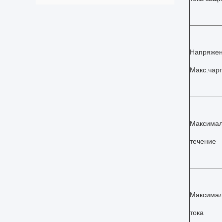
Напряжен
Макс.чарг
Максимал
течение
Максимал
тока