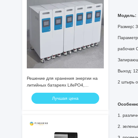
Модель: 
Размер
:
3
Параметр
рабочая 
Запирающ
Выход: 12
Решение для хранения энергии на
2 штырь о
литийных батареях LifePO4,
обеспечивающее электроснабжение
Лучшая цена
для электрической мобильности и
Особенн
промышленных приложений
1. различ
2. зелены
3. провед