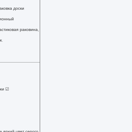
аковка доски
ционный
астиковая раковина,
к.
дки ☑
+ яркий цвет серого