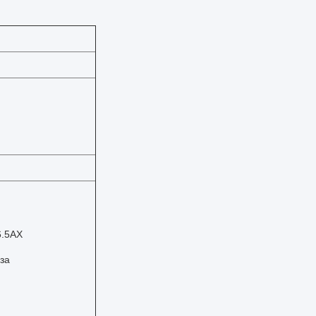
6.5АХ
за