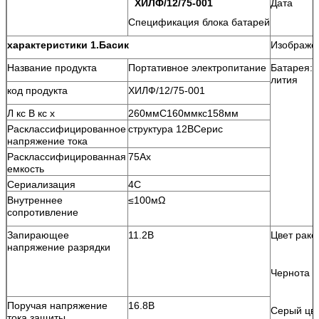
ХИЛФ/12/75-001
Дата
Спецификация блока батарей
характеристики 1.Басик
Изображе
Название продукта
Портативное электропитание
Батарея: 
лития
код продукта
ХИЛФ/12/75-001
Л кс В кс х
260ммС160ммкс158мм
Расклассифицированное
структура 12ВСерис
напряжение тока
Расклассифицированная
75Ах
емкость
Сериализация
4С
Внутреннее
≤100мΩ
сопротивление
Запирающее
11.2В
Цвет рако
напряжение разрядки
Чернота п
Поручая напряжение
16.8В
Серый цве
тока защиты