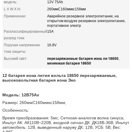
модель:
12V 75Ah
L X W X H:
260ммС160ммкс158мм
Применение:
Аварийное резервное электропитание, на
открытом воздухе резервное электропитание,
портативное электр
Расклассифицированный
15A
разряд тока:
Поручая напряжение
16.8V
тока защиты:
перезаряжаемые батарея иона ли 18650
Высокий свет:
,
меняемая батарея 18650
12 батарея иона лития вольта 18650 перезаряжаемые,
высоковольтная батарея иона Эко
Модель: 12В75Ах
Размер
:
260ммС160ммкс158мм;
Особенность:
Время преобразования: 5мс; Сетноая-аналогов волна синуса;
Иньпут АК: АК110В~220В, входной сигнал ДК: ДК18В-36В; Иньпут
автомобиль: 12В, выведенный наружу ДК: 12В, УСБ: 5В; Вес:
4.8КГ