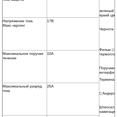
зеленый ц
яркий цве
Напряжение тока
17В
Макс.чаргинг
Чернота □
Фильм □ г
Максимальное поручая
10А
термопла
течение
Поручающ
интерфей
Терминал
Максимальный разряд
25А
тока
□ Андерс
Штепсель
навигации