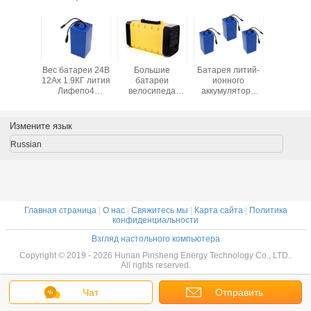
ический
Вес батареи 24В
Большие
Батарея литий-
КЭ одо
нный КЭ
12Ах 1.9КГ лития
батареи
ионного
18650 вол
а 75Ах
Лифепо4
велосипеда
аккумулятора
перезаря
ей 12
портативной
автомобиля е
12В 30Ах
батаре
ионного
машинки 18650
гольфа литий-
Лифепо4
лития
лятора
перезаряжаемые
ионного
высокой
электрич
Измените язык
ипеда
аккумулятора
плотности 18650
велоси
650
12В 30Ах
автомобильная
Russian
емкости 18650
Главная страница
|
О нас
|
Свяжитесь мы
|
Карта сайта
|
Политика
конфиденциальности
Взгляд настольного компьютера
Copyright © 2019 - 2026 Hunan Pinsheng Energy Technology Co., LTD..
All rights reserved.
Чат
Отправить