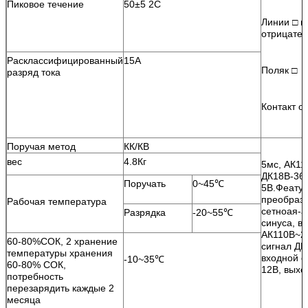
Пиковое течение
50±5 2С
Линии □ п
отрицате
Расклассифицированный
15А
Поляк □
разряд тока
Контакт о
Поручая метод
КК/КВ
вес
4.8Кг
5мс, АК11
ДК18В-36В
Поручать
0~45℃
5В.Феатур
преобразо
Рабочая температура
сетноая-а
Разрядка
-20~55℃
синуса, в
АК110В~22
60-80%СОК, 2 хранение
сигнал ДК
температуры хранения
входной с
-10~35℃
60-80% СОК,
12В, выхо
потребность
перезарядить каждые 2
месяца