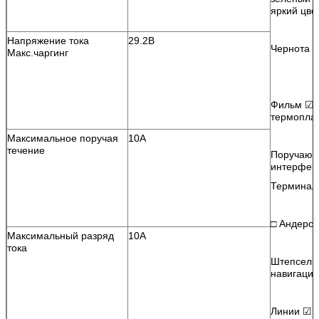
яркий цве
Напряжение тока
29.2В
Чернота □
Макс.чаргинг
Фильм ☑ 
термопла
Максимальное поручая
10А
течение
Поручающ
интерфей
Терминал
□ Андерс
Максимальный разряд
10А
тока
Штепсель
навигации
Линии ☑ 