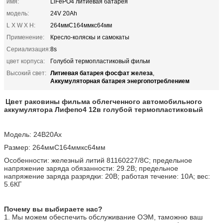
имя:
LiFePO4 литиевая батарея
модель:
24V 20Ah
L X W X H:
264ммС164ммкс64мм
Применение:
Кресло-коляскы и самокаты
Сериализация:
8s
цвет корпуса:
Голубой термопластиковый фильм
Литиевая батарея фосфат железа
Высокий свет:
,
Аккумуляторная батарея энергопотреблением
Цвет раковины фильма облегченного автомобильного
аккумулятора Лифепо4 12в голубой термопластиковый
Модель: 24В20Ах
Размер: 264ммС164ммкс64мм
Особенности: железный литий 81160227/8С; предельное
напряжение заряда обязанности: 29.2В; предельное
напряжение заряда разрядки: 20В; работая течение: 10А; вес:
5.6КГ
Почему вы выбираете нас?
1. Мы можем обеспечить обслуживание ОЭМ, таможню ваш