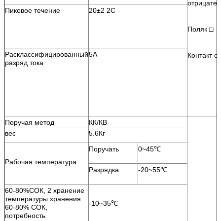
отрицате
Пиковое течение
20±2 2С
Поляк □
Расклассифицированный
5А
Контакт о
разряд тока
Поручая метод
КК/КВ
вес
5.6Кг
Поручать
0~45℃
Рабочая температура
Разрядка
-20~55℃
60-80%СОК, 2 хранение
температуры хранения
-10~35℃
60-80% СОК,
потребность