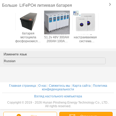
LiFePO4 литиевая батарея
Больше
ечные
батарея
Система ESS
Pinsheng
батарея
ические
мотоцикла
51.2v 48V 300AH
настраиваемая
51.2v li
ы 10 кВт
фосфорнокислого
200AH 100AH
система
ибридная
железа лития
5KWh 10KWh
генерации
вне сети
200АХ с 1500 раз
15KWh
электроэнергии
йная
жизнью цикла
Складируемая
высокое
Измените язык
я 48 В
Складируемая
напряжение
энергосбережение
100Ah LiFePo4
Russian
LiFePO4 батарея
батарея для
хранения
солнечной
энергии
Главная страница
|
О нас
|
Свяжитесь мы
|
Карта сайта
|
Политика
конфиденциальности
Взгляд настольного компьютера
Copyright © 2019 - 2026 Hunan Pinsheng Energy Technology Co., LTD..
All rights reserved.