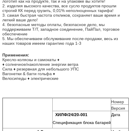
логотип как на продукте, так и на упаковке вы хотите!
2. изделия высокого качества, все сусло продуктов прошли
строгий КК перед грузить, 0,01% неполноценных тарифа!
3. самая быстрая частота откликов, сохраняет ваше время и
легкий ваше дело!
4. безопасные методы оплаты, безопасное дело, мы
поддерживаем Т/Т, западное соединение, ПайПал, торговое
обеспечение
5. Мы обеспечиваем обслуживание после-продажи, весь из
наших товаров имеем гарантию года 1-3
Применения:
Кресло-коляскы и самокаты ♦
♦ солнечное/накопление энергии ветра
Сила ♦ резервная для небольшого УПС
Вагонетки & багги гольфа ♦
Велосипеды ♦ электрические
Номер
Версия
ХИЛФ/24/20-001
Дата
Спецификация блока батарей