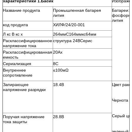
характеристики 1.Басик
Изображе
Название продукта
Промышленная батарея
Батареи: 
лития
фосфорно
лития
код продукта
ХИЛФ/24/20-001
Л кс В кс х
264ммС164ммкс64мм
Расклассифицированное
структура 24ВСерис
напряжение тока
Расклассифицированная
20Ах
емкость
Сериализация
8С
Внутреннее
≤100мΩ
сопротивление
Запирающее
18.4В
Цвет рако
напряжение разрядки
Чернота п
Серый цве
Поручая напряжение
28.8В
тока защиты
зеленый ц