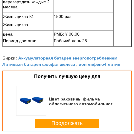
перезарядить каждые 2
месяца
Жизнь цикла К1
1500 раз
Жизнь цикла
цена
РМБ: ¥ 00,00
Период доставки
Рабочий день 25
Аккумуляторная батарея энергопотреблением
Бирки:
,
Литиевая батарея фосфат железа
ион лифепо4 лития
,
Получить лучшую цену для
Цвет раковины фильма
облегченного автомобильного
аккумулятора Лифепо4 12в
голубой термопластиковый
Продолжать