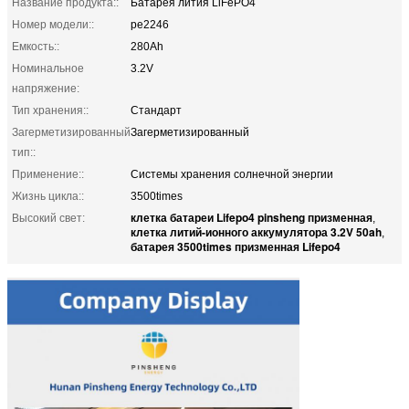
Название продукта::
Батарея лития LiFePO4
Номер модели::
pe2246
Емкость::
280Ah
Номинальное
3.2V
напряжение:
Тип хранения::
Стандарт
Загерметизированный
Загерметизированный
тип::
Применение::
Системы хранения солнечной энергии
Жизнь цикла::
3500times
клетка батареи Lifepo4 pinsheng призменная
Высокий свет:
,
клетка литий-ионного аккумулятора 3.2V 50ah
,
батарея 3500times призменная Lifepo4