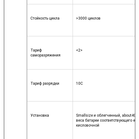
Стойкость цикла
>3000 циклов
Тариф 
<2>

саморазряжения
Тариф разрядки
10C
Установка
Smallsize и облегченный, about40% 
веса батареи соответствующего elea
кисловочной