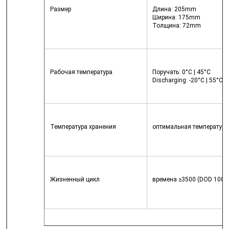
Мы скоро тебе перезвоним!
Размер
Длина: 205mm
Ширина: 175mm
Толщина: 72mm
Рабочая температура
Поручать: 0°C | 45°C
Discharging: -20°C | 55°C
Температура хранения
оптимальная температура
Жизненный цикл
времена ≥3500 (DOD 100% 
Отправить