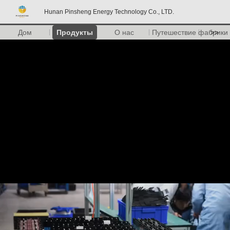
Hunan Pinsheng Energy Technology Co., LTD.
Дом
Продукты
О нас
Путешествие фабрики
>>