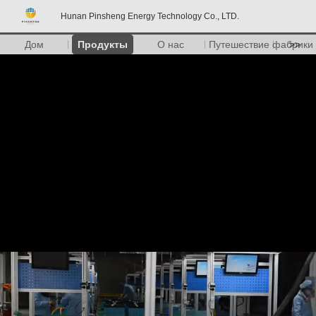
Hunan Pinsheng Energy Technology Co., LTD.
Дом
Продукты
О нас
Путешествие фабрики
>>